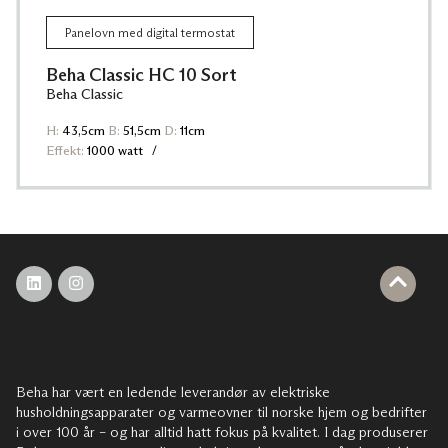
Panelovn med digital termostat
Beha Classic HC 10 Sort
Beha Classic
H:
43,5cm
B:
51,5cm
D:
11cm
Effekt:
1000 watt
Beha har vært en ledende leverandør av elektriske
husholdningsapparater og varmeovner til norske hjem og bedrifter
i over 100 år – og har alltid hatt fokus på kvalitet. I dag produserer