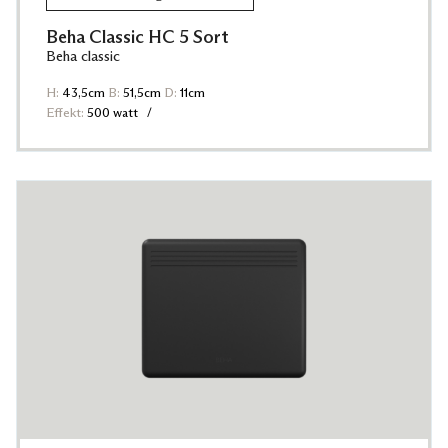
Beha Classic HC 5 Sort
Beha classic
H:
43,5cm
B:
51,5cm
D:
11cm
Effekt:
500 watt