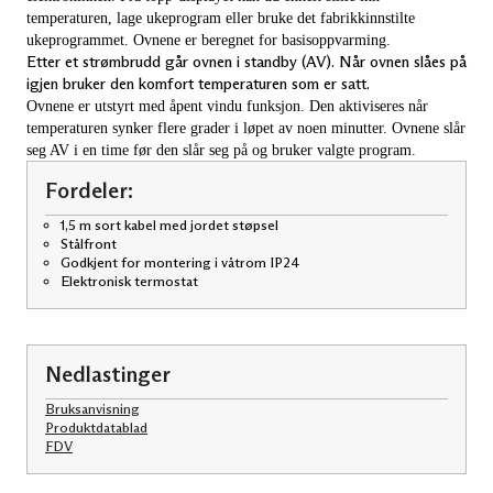
temperaturen, lage ukeprogram eller bruke det fabrikkinnstilte
PB 10
PB 12
ukeprogrammet. Ovnene er beregnet for basisoppvarming.
PB 15
Etter et strømbrudd går ovnen i standby (AV). Når ovnen slåes på
PB 20
igjen bruker den komfort temperaturen som er satt.
LB 10
Ovnene er utstyrt med åpent vindu funksjon. Den aktiviseres når
temperaturen synker flere grader i løpet av noen minutter. Ovnene slår
Frittstående gulvovner
seg AV i en time før den slår seg på og bruker valgte program.
Vesuv VR 1500
Hekla VT 2000
Fordeler:
VT 620
GME 1500
1,5 m sort kabel med jordet støpsel
Stålfront
Småromsovn
Godkjent for montering i våtrom IP24
Teddy
Elektronisk termostat
Tørking
SKO 300T
TSH 80
Nedlastinger
Tilleggsprodukter
Bruksanvisning
GB 200
Produktdatablad
Plastføtter PF 240
FDV
KB 200