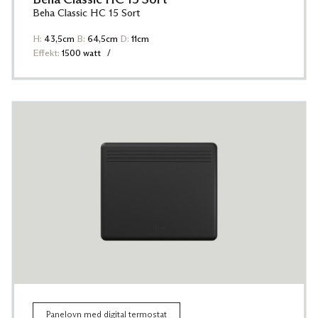
Beha Classic HC 15 Sort
H:
43,5cm
B:
64,5cm
D:
11cm
Effekt:
1500 watt
Panelovn med digital termostat