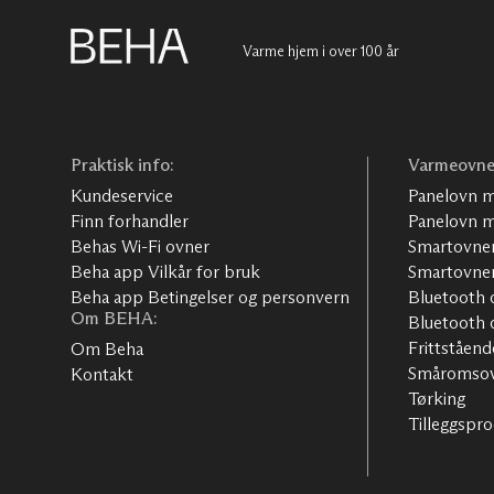
Varme hjem i over 100 år
Praktisk info:
Varmeovne
Kundeservice
Panelovn m
Finn forhandler
Panelovn m
Behas Wi-Fi ovner
Smartovner
Beha app Vilkår for bruk
Smartovner
Beha app Betingelser og personvern
Bluetooth 
Om BEHA:
Bluetooth 
Frittståen
Om Beha
Småromso
Kontakt
Tørking
Tilleggspr