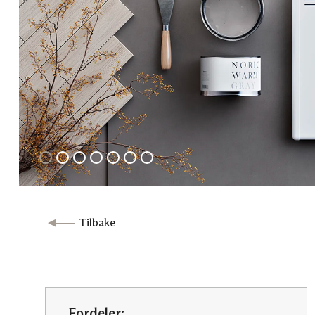
PGV 8 Wi-Fi
PGV 10 Wi-Fi
PGV 12 Wi-Fi
LGV 7 Wi-Fi
LGV 10 Wi-Fi
Tilleggsprodukter
GB 200
Plastføtter PF 240
KB 200
Tilbake
Fordeler: