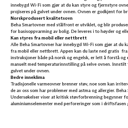
innebygd Wi-Fi som gjør at du kan styre og fjernstyre ovnen
projiseres på gulvet under ovnen. Ovnen er godkjent for br
Norskprodusert kvalitetsovn
Beha Smartovner med stålfront er utviklet, og blir produs
for basisoppvarming av bolig. De leveres i to høyder og ell
Kan styres fra mobil eller nettbrett
Alle Beha Smartovner har innebygd Wi-Fi som gjør at du 
fra mobil eller nettbrett. Appen kan du laste ned gratis f
instruksjoner både på norsk og engelsk, er lett å forstå o
manuelt med temperaturinnstilling på selve ovnen. Innstilt t
gulvet under ovnen.
Bedre inneklima
Tradisjonelle varmeovner brenner støv, noe som kan irriter
de av oss som har problemer med astma og allergier. Beha 
Undersøkelser viser at kritisk støvforbrenning begynner f
aluminiumselementer med perforeringer som i driftsfasen g