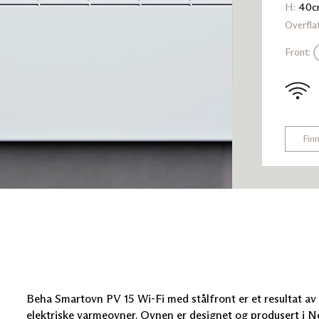
PB 6
H:
40c
PB 8
Overfla
PB 10
PB 12
PB 15
Front:
PB 20
LB 10
Fin
Beha Smartovn PV 15 Wi-Fi med stålfront er et resultat a
elektriske varmeovner. Ovnen er designet og produsert i N