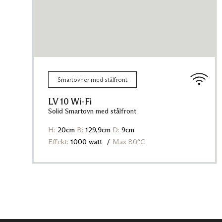
Smartovner med stålfront
LV 10 Wi-Fi
Solid Smartovn med stålfront
H:
20cm
B:
129,9cm
D:
9cm
Effekt:
1000 watt
Max 80°C