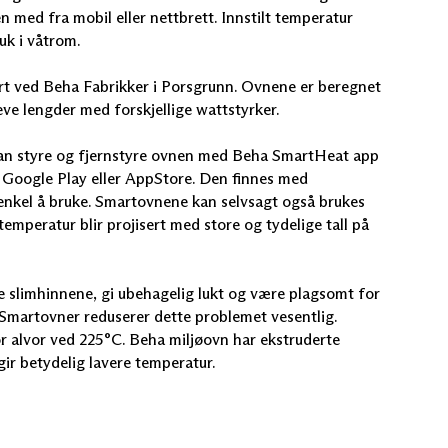
 med fra mobil eller nettbrett. Innstilt temperatur
uk i våtrom.
ert ved Beha Fabrikker i Porsgrunn. Ovnene er beregnet
eve lengder med forskjellige wattstyrker.
kan styre og fjernstyre ovnen med Beha SmartHeat app
ra Google Play eller AppStore. Den finnes med
g enkel å bruke. Smartovnene kan selvsagt også brukes
emperatur blir projisert med store og tydelige tall på
e slimhinnene, gi ubehagelig lukt og være plagsomt for
Smartovner reduserer dette problemet vesentlig.
or alvor ved 225°C. Beha miljøovn har ekstruderte
ir betydelig lavere temperatur.