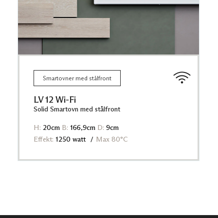
Smartovner med stålfront
LV 12 Wi-Fi
Solid Smartovn med stålfront
H:
20cm
B:
166,9cm
D:
9cm
Effekt:
1250 watt
Max 80°C