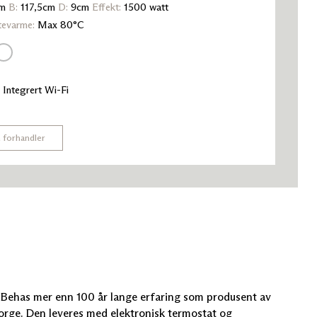
m
B:
117,5cm
D:
9cm
Effekt:
1500 watt
tevarme:
Max 80°C
Integrert Wi-Fi
n forhandler
v Behas mer enn 100 år lange erfaring som produsent av
orge. Den leveres med elektronisk termostat og