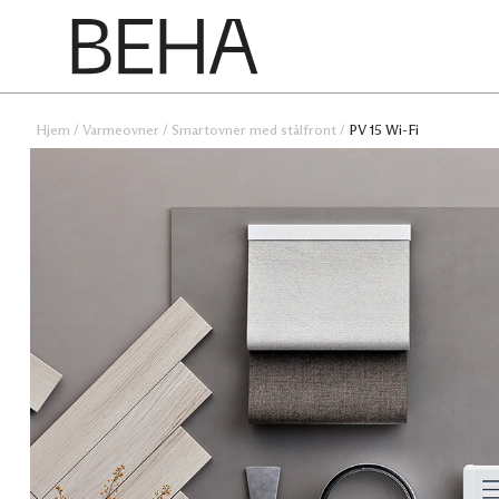
Hjem
/
Varmeovner
/
Smartovner med stålfront
/
PV 15 Wi-Fi
Panelovn med overmalbar front
HR 8 Wi-Fi Gen 2
HR 10 Wi-Fi Gen 2
HR 12 Wi-Fi Gen 2
Panelovn med digital termostat
Beha Classic HC 5 Sort
Beha Classic HC 10 Sort
Beha Classic HC 15 Sort
Beha Classic HC 20 Sort
Beha Classic HC 5 Hvit
Beha Classic HC 10 Hvit
Beha Classic HC 15 Hvit
Beha Classic HC 20 Hvit
Smartovner med glassfront
PGV 4 Wi-Fi
PGV 6 Wi-Fi