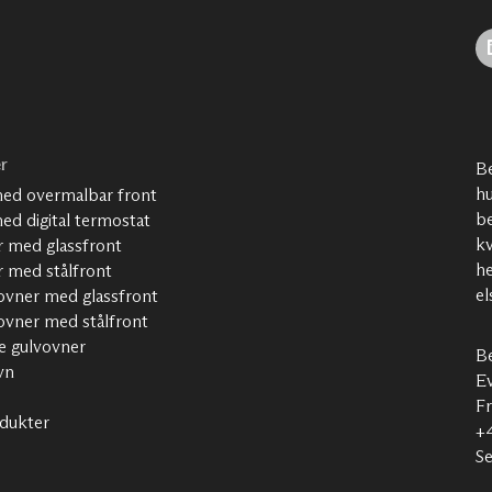
r
Be
hu
ed overmalbar front
be
ed digital termostat
kv
 med glassfront
he
 med stålfront
el
ovner med glassfront
ovner med stålfront
de gulvovner
B
vn
Ev
Fr
odukter
+
S