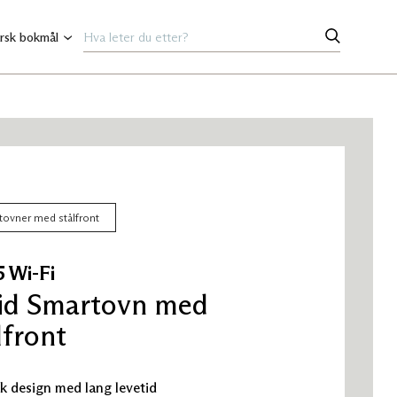
rsk bokmål
tstående gulvovner
 VR 1500
 VT 2000
20
1500
romsovn
tovner med stålfront
ing
5 Wi-Fi
300T
id Smartovn med
80
lfront
sk design med lang levetid