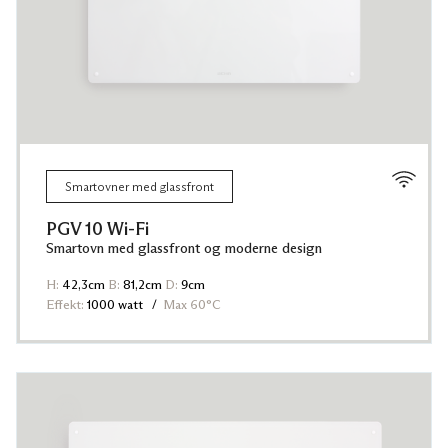
Smartovner med glassfront
PGV 10 Wi-Fi
Smartovn med glassfront og moderne design
H:
42,3cm
B:
81,2cm
D:
9cm
Effekt:
1000 watt
Max 60°C