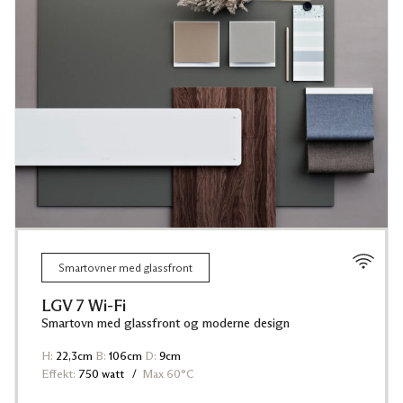
Smartovner med glassfront
LGV 7 Wi-Fi
Smartovn med glassfront og moderne design
H:
22,3cm
B:
106cm
D:
9cm
Effekt:
750 watt
Max 60°C