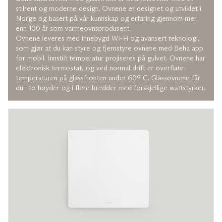
PGV 8 Wi-Fi
stilrent og moderne design. Ovnene er designet og utviklet i
PGV 10 Wi-Fi
Norge og basert på vår kunnskap og erfaring gjennom mer
PGV 12 Wi-Fi
LGV 7 Wi-Fi
enn 100 år som varmeovnsprodusent.
LGV 10 Wi-Fi
Ovnene leveres med innebygd Wi-Fi og avansert teknologi,
som gjør at du kan styre og fjernstyre ovnene med Beha app
Smartovner med stålfront
for mobil. Innstilt temperatur projiseres på gulvet. Ovnene har
PV 4 Wi-Fi
elektronisk termostat, og ved normal drift er overflate-
PV 6 Wi-Fi
temperaturen på glassfronten under 60º C. Glassovnene får
PV 8 Wi-Fi
du i to høyder og i flere bredder med forskjellige wattstyrker.
PV 10 Wi-Fi
PV 12 Wi-Fi
PV 15 Wi-Fi
PV 20 Wi-Fi
LV 5 Wi-Fi
LV 7 Wi-Fi
LV 10 Wi-Fi
LV 12 Wi-Fi
Bluetooth ovner med glassfront
PGB 10
Bluetooth ovner med stålfront
PB 4
PB 6
PB 8