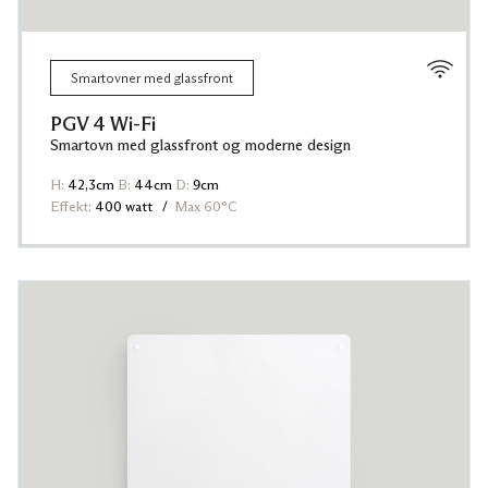
PB 10
PB 12
PB 15
PB 20
Smartovner med glassfront
LB 10
PGV 4 Wi-Fi
Frittstående gulvovner
Smartovn med glassfront og moderne design
Vesuv VR 1500
Hekla VT 2000
H:
42,3cm
B:
44cm
D:
9cm
VT 620
Effekt:
400 watt
Max 60°C
GME 1500
Småromsovn
Teddy
Tørking
SKO 300T
TSH 80
Tilleggsprodukter
GB 200
Plastføtter PF 240
KB 200