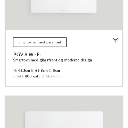
Smartovner med glassfront
PGV 8 Wi-Fi
Smartovn med glassfront og moderne design
H:
42,3cm
B:
66,8cm
D:
9cm
Effekt:
800 watt
Max 60°C