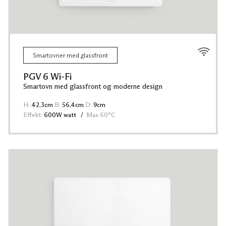
Smartovner med glassfront
PGV 6 Wi-Fi
Smartovn med glassfront og moderne design
H:
42,3cm
B:
56,4cm
D:
9cm
Effekt:
600W watt
Max 60°C